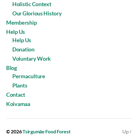
Holistic Context
Our Glorious History
Membership
Help Us
Help Us
Donation
Voluntary Work
Blog
Permaculture
Plants
Contact
Koivamaa
© 2026
Tsirgumäe Food Forest
Up
↑