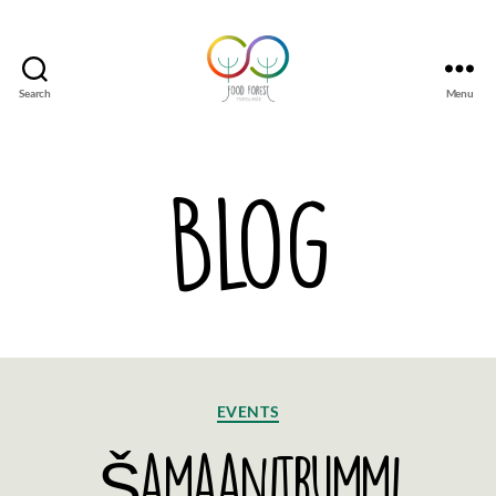
Search
Menu
Tsirgumäe
Food
Forest
Categories
EVENTS
Šamaanitrummi