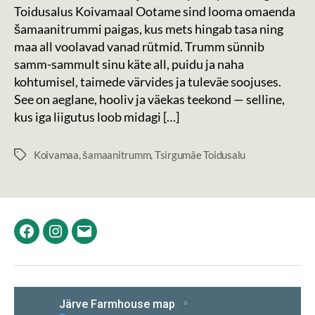
Toidusalus Koivamaal Ootame sind looma omaenda
šamaanitrummi paigas, kus mets hingab tasa ning
maa all voolavad vanad rütmid. Trumm sünnib
samm-sammult sinu käte all, puidu ja naha
kohtumisel, taimede värvides ja tuleväe soojuses.
See on aeglane, hooliv ja väekas teekond — selline,
kus iga liigutus loob midagi […]
Koivamaa
,
šamaanitrumm
,
Tsirgumäe Toidusalu
Tags
Facebook
Instagram
Email